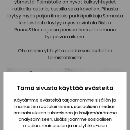
ytimestä. Toimistolle on hyvät kulkuyhteydet
ratikalla, autolla, bussilla sekä kävellen. Pihasta
löytyy myös paljon ilmaisia parkkipaikkoja.Samasta
kiinteistöstä löytyy myös ravintola Bistro
Pannu&Huone jossa pääsee herkuttelemaan
työpäivän aikana.
Ota meihin yhteyttä saadaksesi lisätietoa
toimistotiloista!
Tämä sivusto käyttää evästeitä
Käytämme evästeitä tarjoamamme sisällön ja
mainosten räätälöimiseen, sosiaalisen median
ominaisuuksien tukemiseen ja kävijämäärämme
analysoimiseen. Lisäksi jaamme sosiaalisen
median, mainosalan ja analytiikka-alan