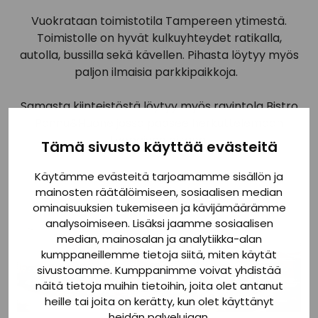
Vuokrataan toimistotila Tampereen ytimestä.
Toimistolle on hyvät kulkuyhteydet ratikalla,
autolla, bussilla sekä kävellen. Pihasta löytyy myös
paljon ilmaisia parkkipaikkoja.
Samasta kiinteistöstä löytyy myös ravintola Bistro
Pannu&Huone jossa pääsee herkuttelemaan
työpäivän aikana.
Tämä sivusto käyttää evästeitä
Ota meihin yhteyttä saadaksesi lisätietoa
Käytämme evästeitä tarjoamamme sisällön ja
toimistotiloista!
mainosten räätälöimiseen, sosiaalisen median
ominaisuuksien tukemiseen ja kävijämäärämme
analysoimiseen. Lisäksi jaamme sosiaalisen
median, mainosalan ja analytiikka-alan
kumppaneillemme tietoja siitä, miten käytät
sivustoamme. Kumppanimme voivat yhdistää
näitä tietoja muihin tietoihin, joita olet antanut
heille tai joita on kerätty, kun olet käyttänyt
heidän palvelujaan.