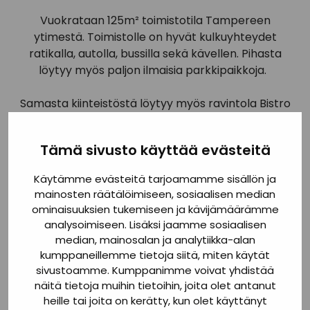
Vuokrataan 125m² toimistotila Tampereen
ytimestä. Toimistolle on hyvät kulkuyhteydet
ratikalla, autolla, bussilla sekä kävellen. Pihasta
löytyy myös paljon ilmaisia parkkipaikkoja.
Samasta kiinteistöstä löytyy myös ravintola Bistro
Pannu&Huone jossa pääsee herkuttelemaan
työpäivän aikana.
Tämä sivusto käyttää evästeitä
Ota meihin yhteyttä saadaksesi lisätietoa
Käytämme evästeitä tarjoamamme sisällön ja
toimistotiloista!
mainosten räätälöimiseen, sosiaalisen median
ominaisuuksien tukemiseen ja kävijämäärämme
analysoimiseen. Lisäksi jaamme sosiaalisen
median, mainosalan ja analytiikka-alan
kumppaneillemme tietoja siitä, miten käytät
sivustoamme. Kumppanimme voivat yhdistää
näitä tietoja muihin tietoihin, joita olet antanut
heille tai joita on kerätty, kun olet käyttänyt