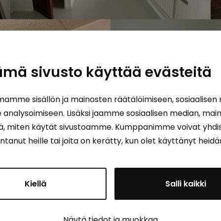
ämä sivusto käyttää evästeitä
amme sisällön ja mainosten räätälöimiseen, sosiaalisen
nalysoimiseen. Lisäksi jaamme sosiaalisen median, maino
ä, miten käytät sivustoamme. Kumppanimme voivat yhdist
t antanut heille tai joita on kerätty, kun olet käyttänyt heid
Kiellä
Salli kaikki
Näytä tiedot ja muokkaa