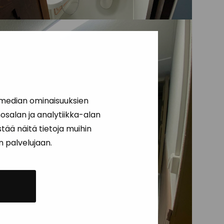
 median ominaisuuksien
salan ja analytiikka-alan
ää näitä tietoja muihin
än palvelujaan.