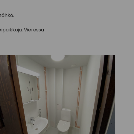
sähkö.
kipaikkoja. Vieressä