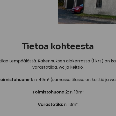
Tietoa kohteesta
ilaa Lempäälästä. Rakennuksen alakerrassa (1 krs) on kak
varastotilaa, wc ja keittiö.
oimistohuone 1:
n. 49m² (samassa tilassa on keittiö ja wc
Toimistohuone 2:
n. 18m²
Varastotila:
n. 13m².