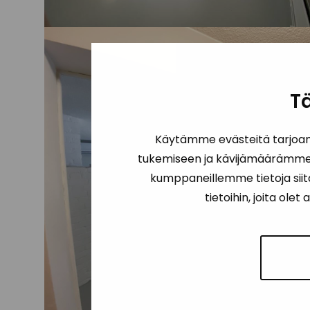
T
Käytämme evästeitä tarjoam
tukemiseen ja kävijämäärämme a
kumppaneillemme tietoja siit
tietoihin, joita ole